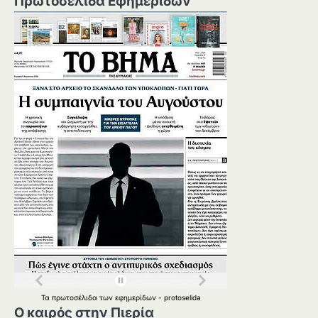
Πρωτοσέλιδα Εφημερίδων
Τα
πρωτοσέλιδα
των
εφημερίδων
-
protoselida
Ο καιρός στην Πιερία