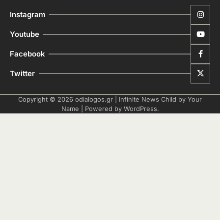
Instagram
Youtube
Facebook
Twitter
Copyright © 2026
odialogos.gr
| Infinite News Child by
Your
Name
| Powered by
WordPress
.