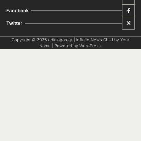
Facebook
Twitter
Copyright © 2026
odialogos.gr
| Infinite News Child by
Your
Name
| Powered by
WordPress
.