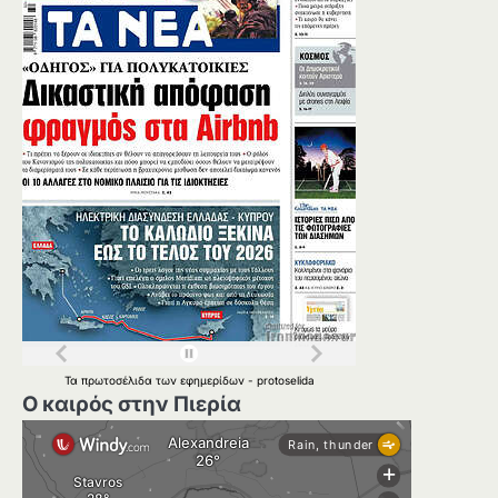
Τα
πρωτοσέλιδα
των
εφημερίδων
-
protoselida
Ο καιρός στην Πιερία