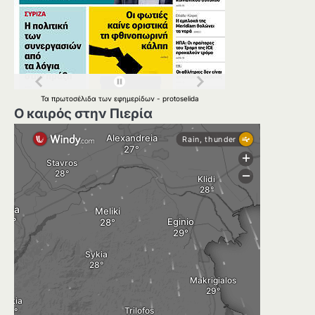
Τα
πρωτοσέλιδα
των
εφημερίδων
-
protoselida
Ο καιρός στην Πιερία