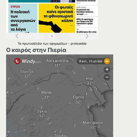
Τα
πρωτοσέλιδα
των
εφημερίδων
-
protoselida
Ο καιρός στην Πιερία