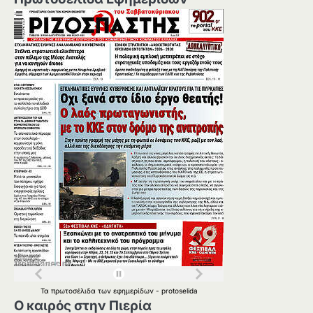
Τα
πρωτοσέλιδα
των
εφημερίδων
-
protoselida
Ο καιρός στην Πιερία