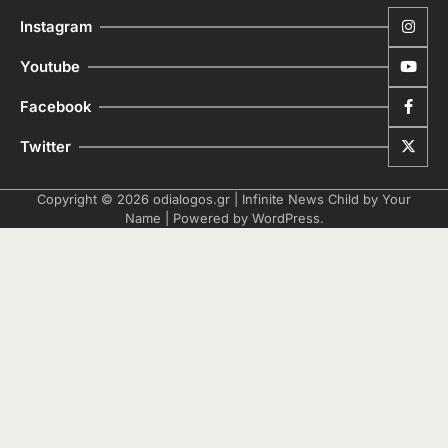
Instagram
Youtube
Facebook
Twitter
Copyright © 2026
odialogos.gr
| Infinite News Child by
Your
Name
| Powered by
WordPress
.