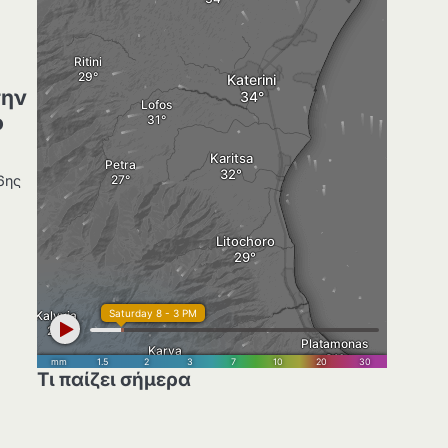
την
ό
6ης
Τι παίζει σήμερα