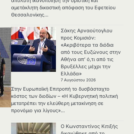
απόλυτη ικανοποίηση την οριστική και
αμετάκλητη δικαστική απόφαση του Εφετείου
Θεσσαλονίκης…
Σάκης Αρναούτογλου
προς Κομισιόν:
«Ακριβότερα τα διόδια
από τους Ευζώνους στην
Αθήνα απ’ ό,τι από τις
Βρυξέλλες μέχρι την
Ελλάδα»
7 Αυγούστου 2026
Στην Ευρωπαϊκή Επιτροπή το δυσβάσταχτο
κόστος των διοδίων – «Η Κυβερνητική πολιτική
μετατρέπει την ελεύθερη μετακίνηση σε
προνόμιο για λίγους»…
Ο Κωνσταντίνος Κιτιξής
δικαιώθηκε από το