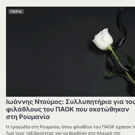
ΠΙΕΡΙΑ
Ιωάννης Ντούμος: Συλλυπητήρια για το
φιλάθλους του ΠΑΟΚ που σκοτώθηκαν
στη Ρουμανία
Η τραγωδία στη Ρουμανία, όπου φίλαθλοι του ΠΑΟΚ έχασαν τ
ζωή τους ταξιδεύοντας για να βρεθούν στο πλευρό της