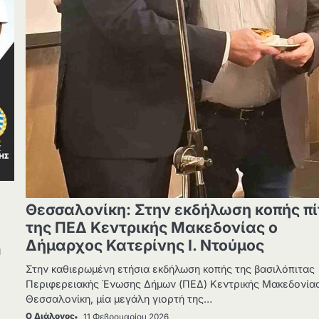
Θεσσαλονίκη: Στην εκδήλωση κοπής π
της ΠΕΔ Κεντρικής Μακεδονίας ο
Δήμαρχος Κατερίνης Ι. Ντούμος
ή
Στην καθιερωμένη ετήσια εκδήλωση κοπής της βασιλόπιτας
Περιφερειακής Ένωσης Δήμων (ΠΕΔ) Κεντρικής Μακεδονίας
Θεσσαλονίκη, μία μεγάλη γιορτή της…
Ο Διάλογος
11 Φεβρουαρίου 2026