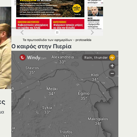
Τα
πρωτοσέλιδα
των
εφημερίδων
-
protoselida
Ο καιρός στην Πιερία
ες
μα