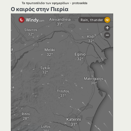
Τα
πρωτοσέλιδα
των
εφημερίδων
-
protoselida
Ο καιρός στην Πιερία