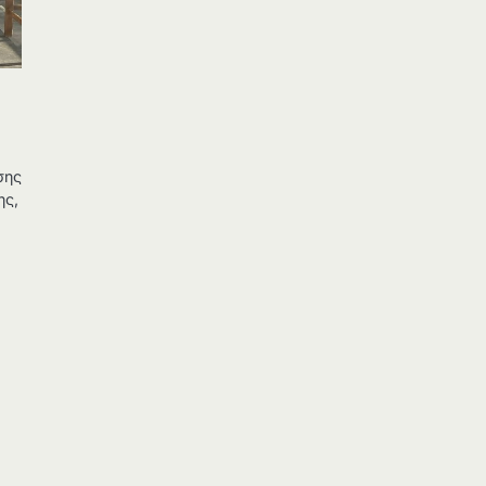
σης
ης,