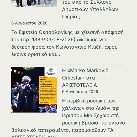
του από το Σύλλογο
Δημοτικών Υπαλλήλων
Πιερίας
6 Αυγούστου 2026
Το Εφετείο Θεσσαλονίκης με χθεσινή απόφασή
του (αρ. 1383/03-08-2026) δικαίωσε για
δεύτερη φορά τον Κωνσταντίνο Κιτιξή, αφού
έκρινε οριστικά και…
Η «Marko Marković
Orkestar» στα
ΑΡΙΣΤΟΤΕΛΕΙΑ
6 Αυγούστου 2026
Η σερβική μουσική των
χάλκινων στο Λιμάνι της
Ιερισσού Μια ξεχωριστή
μουσική βραδιά, με έντονο
βαλκανικό ταπεραμέντο, παρουσιάζουν ΤΑ