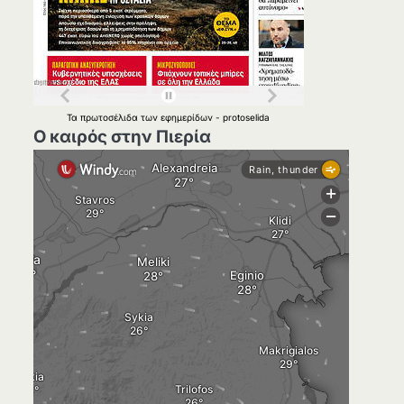
Τα
πρωτοσέλιδα
των
εφημερίδων
-
protoselida
Ο καιρός στην Πιερία