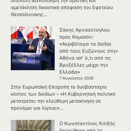
απόλυτη ικανοποίηση την οριστική και
αμετάκλητη δικαστική απόφαση του Εφετείου
Θεσσαλονίκης…
Σάκης Αρναούτογλου
προς Κομισιόν:
«Ακριβότερα τα διόδια
από τους Ευζώνους στην
Αθήνα απ’ ό,τι από τις
Βρυξέλλες μέχρι την
Ελλάδα»
7 Αυγούστου 2026
Στην Ευρωπαϊκή Επιτροπή το δυσβάσταχτο
κόστος των διοδίων – «Η Κυβερνητική πολιτική
μετατρέπει την ελεύθερη μετακίνηση σε
προνόμιο για λίγους»…
Ο Κωνσταντίνος Κιτιξής
δικαιώθηκε από το