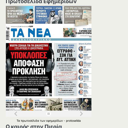
Πρωτοσέλιδα Εφημερίδων
Τα
πρωτοσέλιδα
των
εφημερίδων
-
protoselida
Ο καιρός στην Πιερία