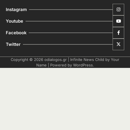
Instagram
Youtube
Facebook
Twitter
Copyright © 2026
odialogos.gr
| Infinite News Child by
Your
Name
| Powered by
WordPress
.