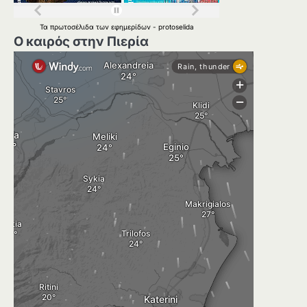
Τα
πρωτοσέλιδα
των
εφημερίδων
-
protoselida
Ο καιρός στην Πιερία