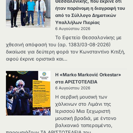
Θεσσαλονίκης, που έκρινε ότι
ήταν παράνομη η διαγραφή του
από το Σύλλογο Δημοτικών
Υπαλλήλων Πιερίας
6 Αυγούστου 2026
Το Εφετείο Θεσσαλονίκης με
χθεσινή απόφασή του (αρ. 1383/03-08-2026)
δικαίωσε για δεύτερη φορά τον Κωνσταντίνο Κιτιξή,
αφού έκρινε οριστικά και…
Η «Marko Marković Orkestar»
στα ΑΡΙΣΤΟΤΕΛΕΙΑ
6 Αυγούστου 2026
Η σερβική μουσική των
χάλκινων στο Λιμάνι της
Ιερισσού Μια ξεχωριστή
μουσική βραδιά, με έντονο
βαλκανικό ταπεραμέντο,
παρουσιάζουν ΤΑ ΑΡΙΣΤΟΤΕΛΕΙΑ του…