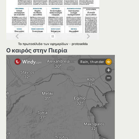
Τα
πρωτοσέλιδα
των
εφημερίδων
-
protoselida
Ο καιρός στην Πιερία