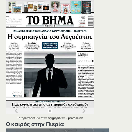
Τα
πρωτοσέλιδα
των
εφημερίδων
-
protoselida
Ο καιρός στην Πιερία