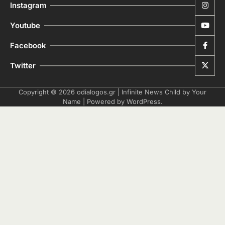
Instagram
Youtube
Facebook
Twitter
Copyright © 2026
odialogos.gr
| Infinite News Child by
Your
Name
| Powered by
WordPress
.