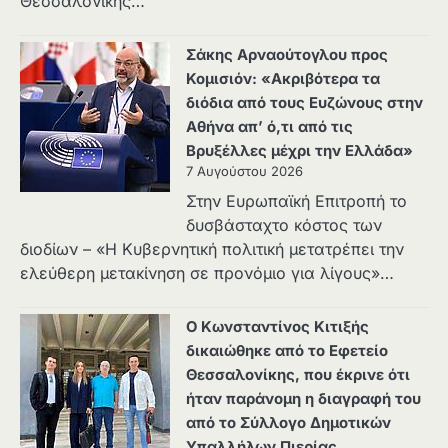
Θεσσαλονίκης…
Σάκης Αρναούτογλου προς
Κομισιόν: «Ακριβότερα τα
διόδια από τους Ευζώνους στην
Αθήνα απ’ ό,τι από τις
Βρυξέλλες μέχρι την Ελλάδα»
7 Αυγούστου 2026
Στην Ευρωπαϊκή Επιτροπή το
δυσβάσταχτο κόστος των
διοδίων – «Η Κυβερνητική πολιτική μετατρέπει την
ελεύθερη μετακίνηση σε προνόμιο για λίγους»…
Ο Κωνσταντίνος Κιτιξής
δικαιώθηκε από το Εφετείο
Θεσσαλονίκης, που έκρινε ότι
ήταν παράνομη η διαγραφή του
από το Σύλλογο Δημοτικών
Υπαλλήλων Πιερίας