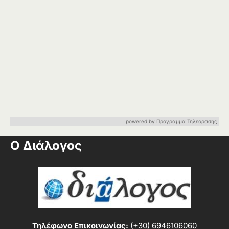
powered by
Προγραμμα Τηλεορασης
Ο Διάλογος
Τηλέφωνο Επικοινωνίας:
(+30) 6946106060