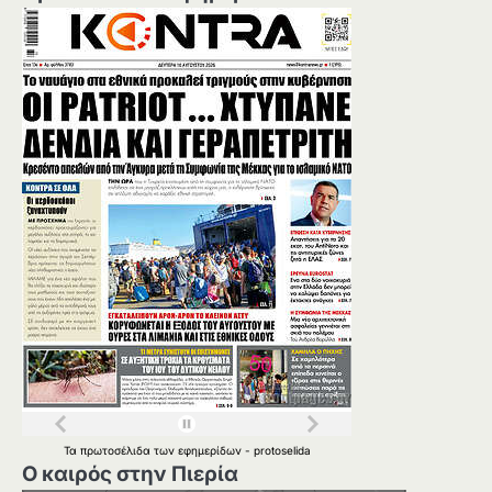
Τα
πρωτοσέλιδα
των
εφημερίδων
-
protoselida
Ο καιρός στην Πιερία