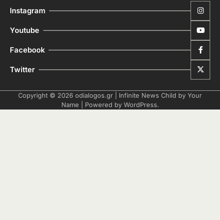
Instagram
Youtube
Facebook
Twitter
Copyright © 2026
odialogos.gr
| Infinite News Child by
Your
Name
| Powered by
WordPress
.