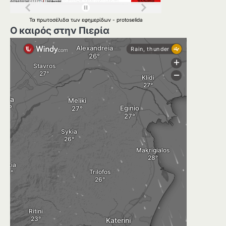
Τα
πρωτοσέλιδα
των
εφημερίδων
-
protoselida
Ο καιρός στην Πιερία