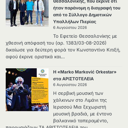
Θεσσαλονίκης, που έκρινε ότι
ήταν παράνομη η διαγραφή του
από το Σύλλογο Δημοτικών
Υπαλλήλων Πιερίας
6 Αυγούστου 2026
Το Εφετείο Θεσσαλονίκης με
χθεσινή απόφασή του (αρ. 1383/03-08-2026)
δικαίωσε για δεύτερη φορά τον Κωνσταντίνο Κιτιξή,
αφού έκρινε οριστικά και…
Η «Marko Marković Orkestar»
στα ΑΡΙΣΤΟΤΕΛΕΙΑ
6 Αυγούστου 2026
Η σερβική μουσική των
χάλκινων στο Λιμάνι της
Ιερισσού Μια ξεχωριστή
μουσική βραδιά, με έντονο
βαλκανικό ταπεραμέντο,
παρουσιάζουν ΤΑ ΑΡΙΣΤΟΤΕΛΕΙΑ του…