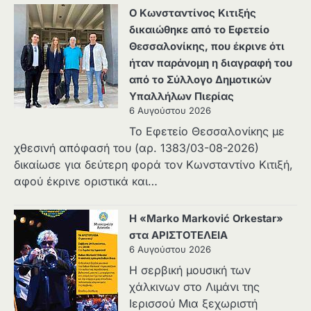
Ο Κωνσταντίνος Κιτιξής
δικαιώθηκε από το Εφετείο
Θεσσαλονίκης, που έκρινε ότι
ήταν παράνομη η διαγραφή του
από το Σύλλογο Δημοτικών
Υπαλλήλων Πιερίας
6 Αυγούστου 2026
Το Εφετείο Θεσσαλονίκης με
χθεσινή απόφασή του (αρ. 1383/03-08-2026)
δικαίωσε για δεύτερη φορά τον Κωνσταντίνο Κιτιξή,
αφού έκρινε οριστικά και…
Η «Marko Marković Orkestar»
στα ΑΡΙΣΤΟΤΕΛΕΙΑ
6 Αυγούστου 2026
Η σερβική μουσική των
χάλκινων στο Λιμάνι της
Ιερισσού Μια ξεχωριστή