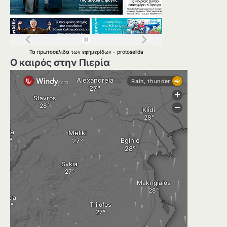
Τα
πρωτοσέλιδα
των
εφημερίδων
-
protoselida
Ο καιρός στην Πιερία