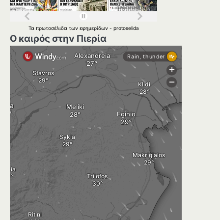
Τα
πρωτοσέλιδα
των
εφημερίδων
-
protoselida
Ο καιρός στην Πιερία