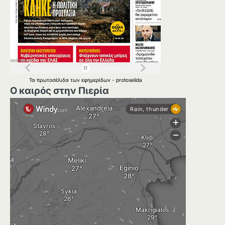
Τα
πρωτοσέλιδα
των
εφημερίδων
-
protoselida
Ο καιρός στην Πιερία