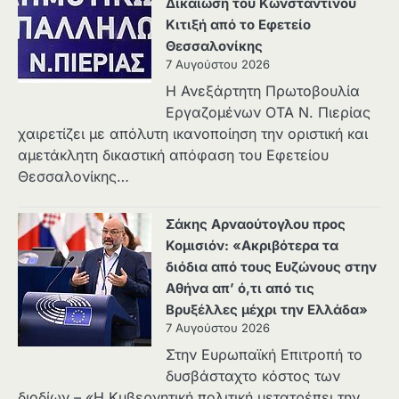
Δικαίωση του Κωνσταντίνου
Κιτιξή από το Εφετείο
Θεσσαλονίκης
7 Αυγούστου 2026
Η Ανεξάρτητη Πρωτοβουλία
Εργαζομένων ΟΤΑ Ν. Πιερίας
χαιρετίζει με απόλυτη ικανοποίηση την οριστική και
αμετάκλητη δικαστική απόφαση του Εφετείου
Θεσσαλονίκης…
Σάκης Αρναούτογλου προς
Κομισιόν: «Ακριβότερα τα
διόδια από τους Ευζώνους στην
Αθήνα απ’ ό,τι από τις
Βρυξέλλες μέχρι την Ελλάδα»
7 Αυγούστου 2026
Στην Ευρωπαϊκή Επιτροπή το
δυσβάσταχτο κόστος των
διοδίων – «Η Κυβερνητική πολιτική μετατρέπει την