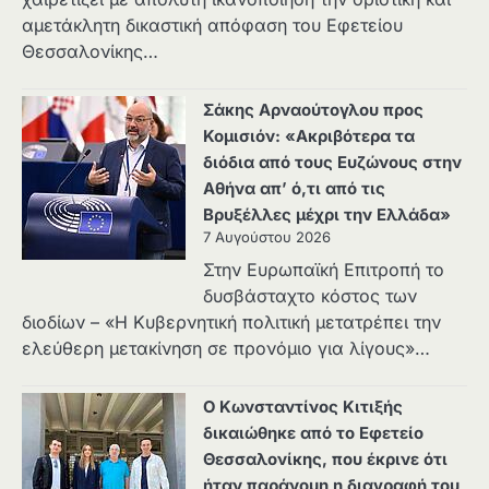
αμετάκλητη δικαστική απόφαση του Εφετείου
Θεσσαλονίκης…
Σάκης Αρναούτογλου προς
Κομισιόν: «Ακριβότερα τα
διόδια από τους Ευζώνους στην
Αθήνα απ’ ό,τι από τις
Βρυξέλλες μέχρι την Ελλάδα»
7 Αυγούστου 2026
Στην Ευρωπαϊκή Επιτροπή το
δυσβάσταχτο κόστος των
διοδίων – «Η Κυβερνητική πολιτική μετατρέπει την
ελεύθερη μετακίνηση σε προνόμιο για λίγους»…
Ο Κωνσταντίνος Κιτιξής
δικαιώθηκε από το Εφετείο
Θεσσαλονίκης, που έκρινε ότι
ήταν παράνομη η διαγραφή του