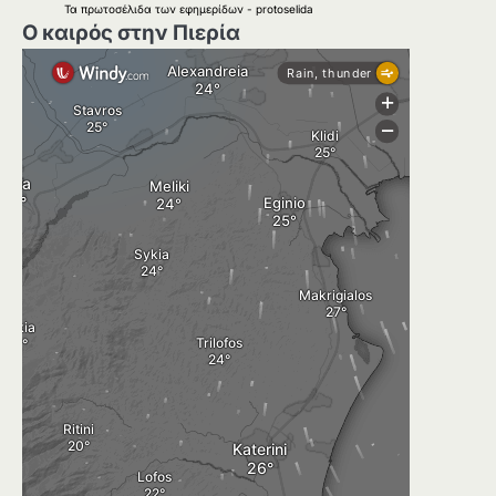
Τα
πρωτοσέλιδα
των
εφημερίδων
-
protoselida
Ο καιρός στην Πιερία