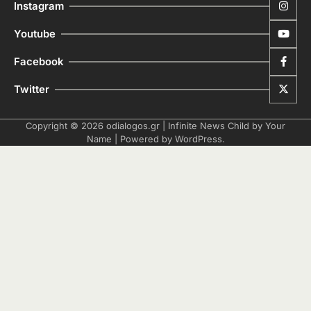
Instagram
Youtube
Facebook
Twitter
Copyright © 2026
odialogos.gr
| Infinite News Child by
Your
Name
| Powered by
WordPress
.