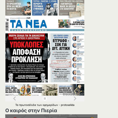
Τα
πρωτοσέλιδα
των
εφημερίδων
-
protoselida
Ο καιρός στην Πιερία