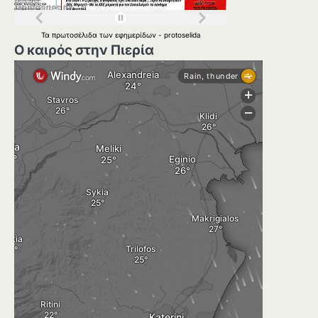
Τα
πρωτοσέλιδα
των
εφημερίδων
-
protoselida
Ο καιρός στην Πιερία