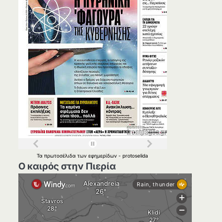
Τα
πρωτοσέλιδα
των
εφημερίδων
-
protoselida
Ο καιρός στην Πιερία