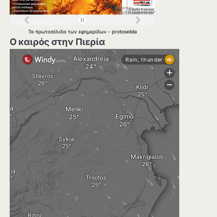
Τα
πρωτοσέλιδα
των
εφημερίδων
-
protoselida
Ο καιρός στην Πιερία