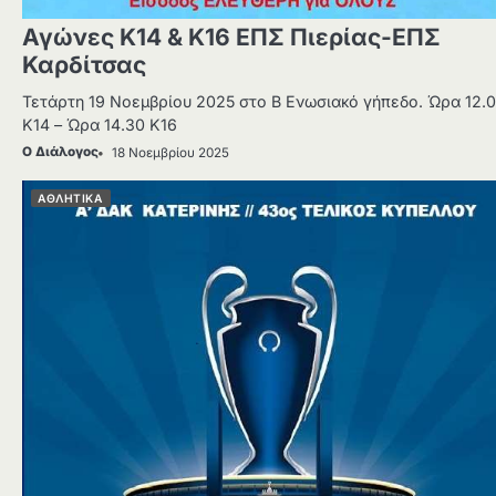
Αγώνες Κ14 & Κ16 ΕΠΣ Πιερίας-ΕΠΣ
Καρδίτσας
Τετάρτη 19 Νοεμβρίου 2025 στο Β Ενωσιακό γήπεδο. Ώρα 12.
Κ14 – Ώρα 14.30 Κ16
Ο Διάλογος
18 Νοεμβρίου 2025
ΑΘΛΗΤΙΚΑ