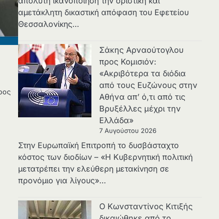
απόλυτη ικανοποίηση την οριστική και
αμετάκλητη δικαστική απόφαση του Εφετείου
Θεσσαλονίκης…
Σάκης Αρναούτογλου
προς Κομισιόν:
«Ακριβότερα τα διόδια
από τους Ευζώνους στην
προς
Αθήνα απ’ ό,τι από τις
Βρυξέλλες μέχρι την
Ελλάδα»
7 Αυγούστου 2026
Στην Ευρωπαϊκή Επιτροπή το δυσβάσταχτο
κόστος των διοδίων – «Η Κυβερνητική πολιτική
μετατρέπει την ελεύθερη μετακίνηση σε
προνόμιο για λίγους»…
Ο Κωνσταντίνος Κιτιξής
δικαιώθηκε από το