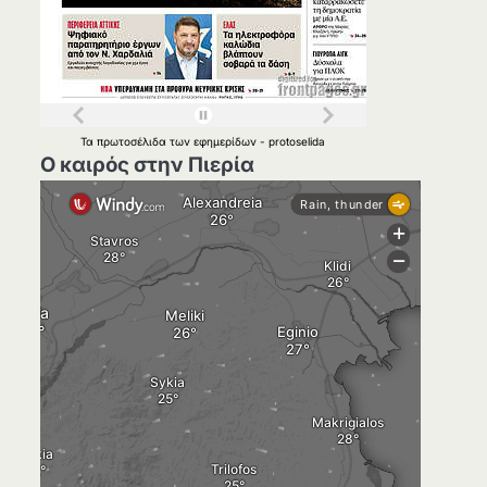
Τα
πρωτοσέλιδα
των
εφημερίδων
-
protoselida
Ο καιρός στην Πιερία