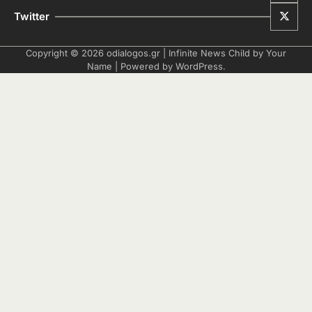
Twitter
Copyright © 2026
odialogos.gr
| Infinite News Child by
Your
Name
| Powered by
WordPress
.