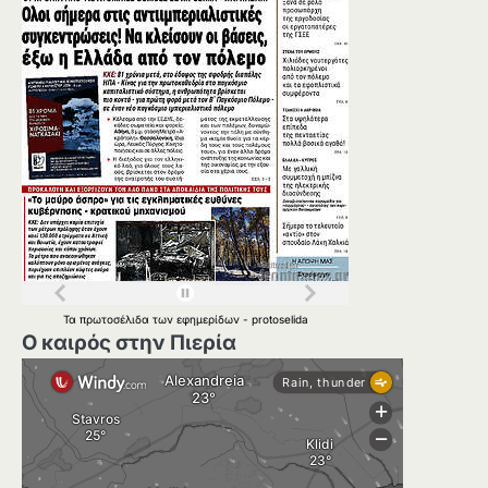
Τα
πρωτοσέλιδα
των
εφημερίδων
-
protoselida
Ο καιρός στην Πιερία