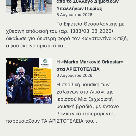
από το Σύλλογο Δημοτικών
Υπαλλήλων Πιερίας
6 Αυγούστου 2026
Το Εφετείο Θεσσαλονίκης με
χθεσινή απόφασή του (αρ. 1383/03-08-2026)
δικαίωσε για δεύτερη φορά τον Κωνσταντίνο Κιτιξή,
αφού έκρινε οριστικά και…
Η «Marko Marković Orkestar»
στα ΑΡΙΣΤΟΤΕΛΕΙΑ
6 Αυγούστου 2026
Η σερβική μουσική των
χάλκινων στο Λιμάνι της
Ιερισσού Μια ξεχωριστή
μουσική βραδιά, με έντονο
βαλκανικό ταπεραμέντο,
παρουσιάζουν ΤΑ ΑΡΙΣΤΟΤΕΛΕΙΑ του…