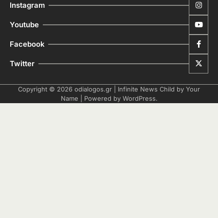
Instagram
Youtube
Facebook
Twitter
Copyright © 2026
odialogos.gr
| Infinite News Child by
Your
Name
| Powered by
WordPress
.