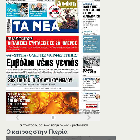
Τα
πρωτοσέλιδα
των
εφημερίδων
-
protoselida
Ο καιρός στην Πιερία