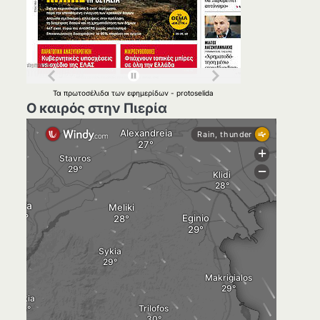
Τα
πρωτοσέλιδα
των
εφημερίδων
-
protoselida
Ο καιρός στην Πιερία