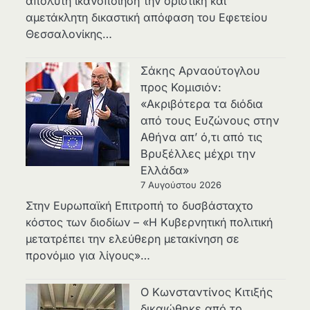
απόλυτη ικανοποίηση την οριστική και
αμετάκλητη δικαστική απόφαση του Εφετείου
Θεσσαλονίκης…
Σάκης Αρναούτογλου
προς Κομισιόν:
«Ακριβότερα τα διόδια
από τους Ευζώνους στην
Αθήνα απ’ ό,τι από τις
Βρυξέλλες μέχρι την
Ελλάδα»
7 Αυγούστου 2026
Στην Ευρωπαϊκή Επιτροπή το δυσβάσταχτο
κόστος των διοδίων – «Η Κυβερνητική πολιτική
μετατρέπει την ελεύθερη μετακίνηση σε
προνόμιο για λίγους»…
Ο Κωνσταντίνος Κιτιξής
δικαιώθηκε από το