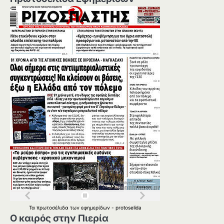
Τα
πρωτοσέλιδα
των
εφημερίδων
-
protoselida
Ο καιρός στην Πιερία