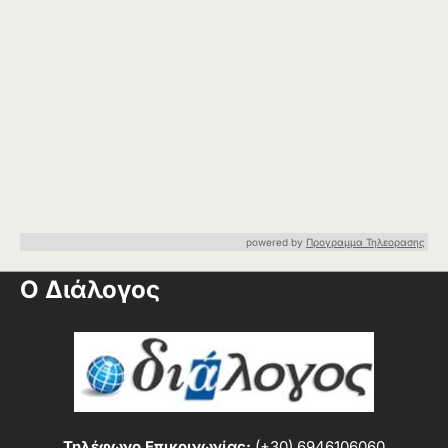
powered by
Προγραμμα Τηλεορασης
Ο Διάλογος
Τηλέφωνο Επικοινωνίας:
(+30) 6946106060