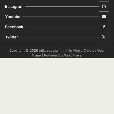
Instagram
Youtube
Facebook
Twitter
Copyright © 2026
odialogos.gr
| Infinite News Child by
Your
Name
| Powered by
WordPress
.