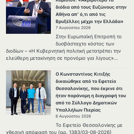
Κομισιόν: «Ακριβότερα τα
διόδια από τους Ευζώνους στην
Αθήνα απ’ ό,τι από τις
Βρυξέλλες μέχρι την Ελλάδα»
7 Αυγούστου 2026
Στην Ευρωπαϊκή Επιτροπή το
δυσβάσταχτο κόστος των
διοδίων – «Η Κυβερνητική πολιτική μετατρέπει την
ελεύθερη μετακίνηση σε προνόμιο για λίγους»…
Ο Κωνσταντίνος Κιτιξής
δικαιώθηκε από το Εφετείο
Θεσσαλονίκης, που έκρινε ότι
ήταν παράνομη η διαγραφή του
από το Σύλλογο Δημοτικών
Υπαλλήλων Πιερίας
6 Αυγούστου 2026
Το Εφετείο Θεσσαλονίκης με
χθεσινή απόφασή του (αρ. 1383/03-08-2026)