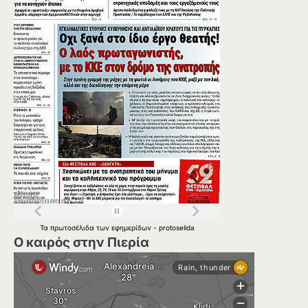
Τα
πρωτοσέλιδα
των
εφημερίδων
-
protoselida
Ο καιρός στην Πιερία