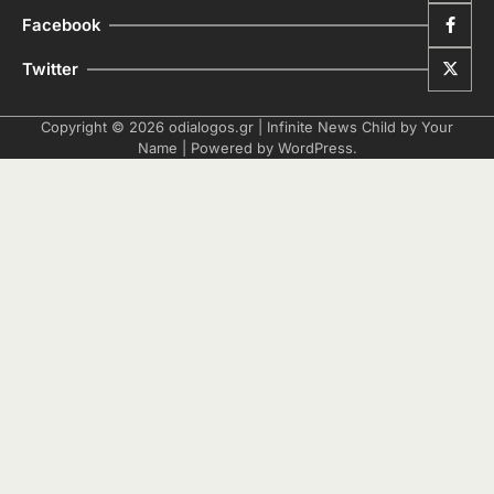
Facebook
Twitter
Copyright © 2026
odialogos.gr
| Infinite News Child by
Your
Name
| Powered by
WordPress
.