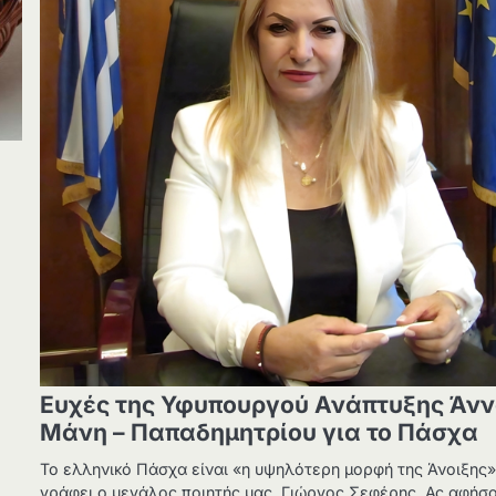
Ευχές της Υφυπουργού Ανάπτυξης Άν
Μάνη – Παπαδημητρίου για το Πάσχα
Το ελληνικό Πάσχα είναι «η υψηλότερη μορφή της Άνοιξης»
γράφει ο μεγάλος ποιητής μας, Γιώργος Σεφέρης. Ας αφήσ