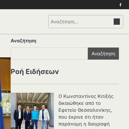
Face
Αναζήτηση
για:
Αναζήτηση
Αναζήτηση
Ροή Ειδήσεων
Ο Κωνσταντίνος Κιτιξής
δικαιώθηκε από το
Εφετείο Θεσσαλονίκης,
που έκρινε ότι ήταν
παράνομη η διαγραφή