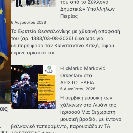
του από το Σύλλογο
Δημοτικών Υπαλλήλων
Πιερίας
6 Αυγούστου 2026
Το Εφετείο Θεσσαλονίκης με χθεσινή απόφασή
του (αρ. 1383/03-08-2026) δικαίωσε για
δεύτερη φορά τον Κωνσταντίνο Κιτιξή, αφού
έκρινε οριστικά και…
Η «Marko Marković
Orkestar» στα
ΑΡΙΣΤΟΤΕΛΕΙΑ
6 Αυγούστου 2026
Η σερβική μουσική των
χάλκινων στο Λιμάνι της
νας
Ιερισσού Μια ξεχωριστή
μουσική βραδιά, με έντονο
,
βαλκανικό ταπεραμέντο, παρουσιάζουν ΤΑ
ουμε