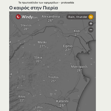
Τα
πρωτοσέλιδα
των
εφημερίδων
-
protoselida
Ο καιρός στην Πιερία