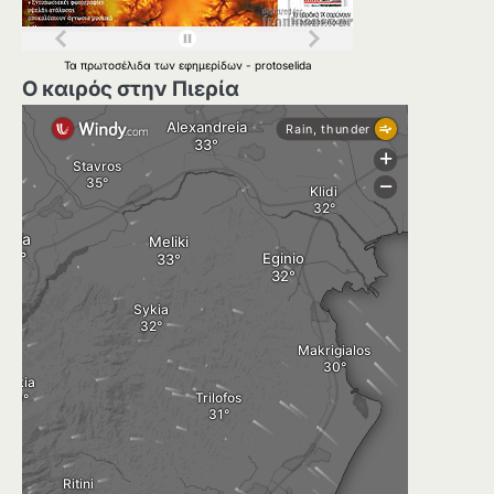
Τα
πρωτοσέλιδα
των
εφημερίδων
-
protoselida
Ο καιρός στην Πιερία