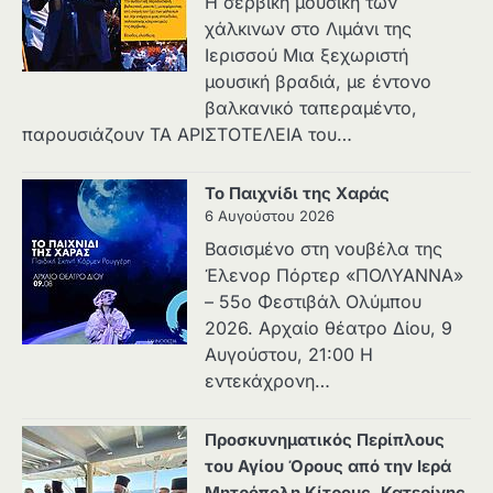
Η σερβική μουσική των
χάλκινων στο Λιμάνι της
Ιερισσού Μια ξεχωριστή
μουσική βραδιά, με έντονο
βαλκανικό ταπεραμέντο,
παρουσιάζουν ΤΑ ΑΡΙΣΤΟΤΕΛΕΙΑ του…
Το Παιχνίδι της Χαράς
6 Αυγούστου 2026
Βασισμένο στη νουβέλα της
Έλενορ Πόρτερ «ΠΟΛΥΑΝΝΑ»
– 55ο Φεστιβάλ Ολύμπου
2026. Αρχαίο θέατρο Δίου, 9
Αυγούστου, 21:00 Η
εντεκάχρονη…
Προσκυνηματικός Περίπλους
του Αγίου Όρους από την Ιερά