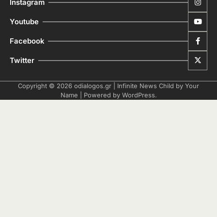
Instagram
Youtube
Facebook
Twitter
Copyright © 2026
odialogos.gr
| Infinite News Child by
Your
Name
| Powered by
WordPress
.