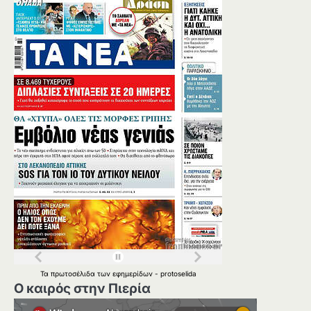
Τα
πρωτοσέλιδα
των
εφημερίδων
-
protoselida
Ο καιρός στην Πιερία