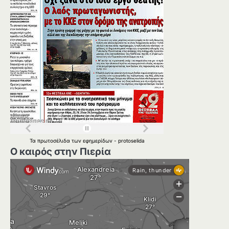
Τα
πρωτοσέλιδα
των
εφημερίδων
-
protoselida
Ο καιρός στην Πιερία