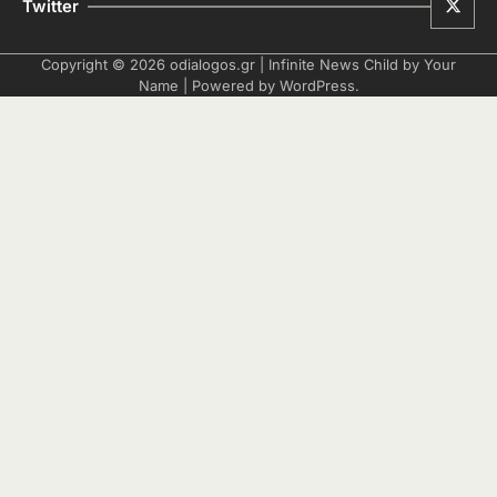
Twitter
Copyright © 2026
odialogos.gr
| Infinite News Child by
Your
Name
| Powered by
WordPress
.