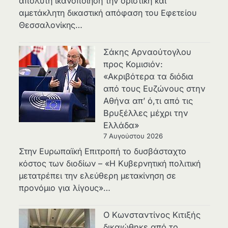
απόλυτη ικανοποίηση την οριστική και
αμετάκλητη δικαστική απόφαση του Εφετείου
Θεσσαλονίκης…
Σάκης Αρναούτογλου
προς Κομισιόν:
«Ακριβότερα τα διόδια
από τους Ευζώνους στην
Αθήνα απ’ ό,τι από τις
Βρυξέλλες μέχρι την
Ελλάδα»
7 Αυγούστου 2026
Στην Ευρωπαϊκή Επιτροπή το δυσβάσταχτο
κόστος των διοδίων – «Η Κυβερνητική πολιτική
μετατρέπει την ελεύθερη μετακίνηση σε
προνόμιο για λίγους»…
Ο Κωνσταντίνος Κιτιξής
δικαιώθηκε από το