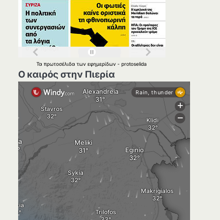
Τα
πρωτοσέλιδα
των
εφημερίδων
-
protoselida
Ο καιρός στην Πιερία