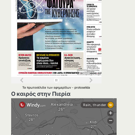
Τα
πρωτοσέλιδα
των
εφημερίδων
-
protoselida
Ο καιρός στην Πιερία