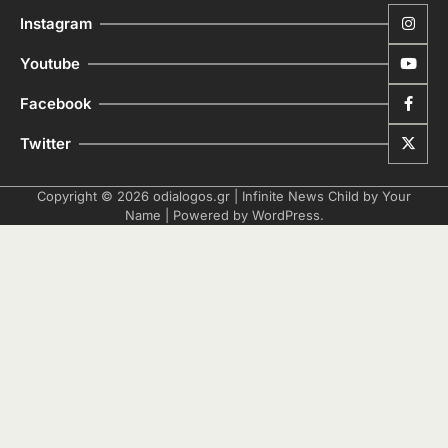
Instagram
Youtube
Facebook
Twitter
Copyright © 2026
odialogos.gr
| Infinite News Child by
Your
Name
| Powered by
WordPress
.