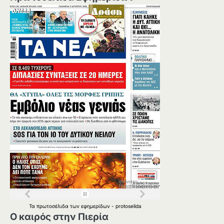
Τα
πρωτοσέλιδα
των
εφημερίδων
-
protoselida
Ο καιρός στην Πιερία