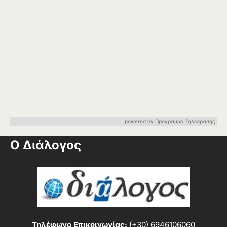
powered by
Προγραμμα Τηλεορασης
Ο Διάλογος
Τηλέφωνο Επικοινωνίας:
(+30) 6946106060