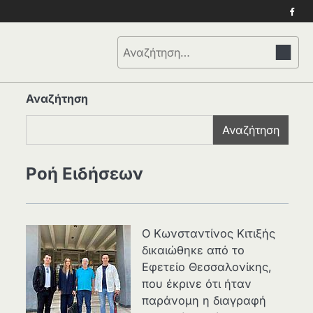
Face
Αναζήτηση
για:
Αναζήτηση
Αναζήτηση
Ροή Ειδήσεων
Ο Κωνσταντίνος Κιτιξής
δικαιώθηκε από το
Εφετείο Θεσσαλονίκης,
που έκρινε ότι ήταν
παράνομη η διαγραφή