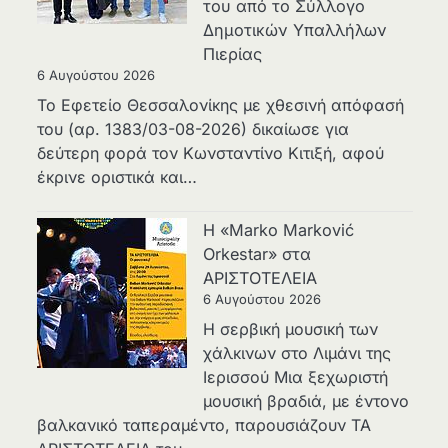
του από το Σύλλογο
Δημοτικών Υπαλλήλων
Πιερίας
6 Αυγούστου 2026
Το Εφετείο Θεσσαλονίκης με χθεσινή απόφασή
του (αρ. 1383/03-08-2026) δικαίωσε για
δεύτερη φορά τον Κωνσταντίνο Κιτιξή, αφού
έκρινε οριστικά και…
Η «Marko Marković
Orkestar» στα
ΑΡΙΣΤΟΤΕΛΕΙΑ
6 Αυγούστου 2026
Η σερβική μουσική των
χάλκινων στο Λιμάνι της
Ιερισσού Μια ξεχωριστή
μουσική βραδιά, με έντονο
βαλκανικό ταπεραμέντο, παρουσιάζουν ΤΑ