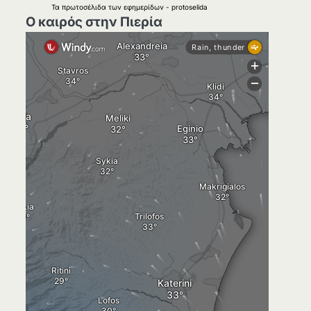
Τα
πρωτοσέλιδα
των
εφημερίδων
-
protoselida
Ο καιρός στην Πιερία