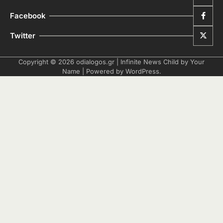
Facebook
Twitter
Copyright © 2026
odialogos.gr
| Infinite News Child by
Your
Name
| Powered by
WordPress
.