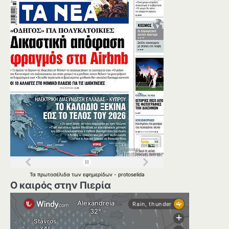
Τα
πρωτοσέλιδα
των
εφημερίδων
-
protoselida
Ο καιρός στην Πιερία