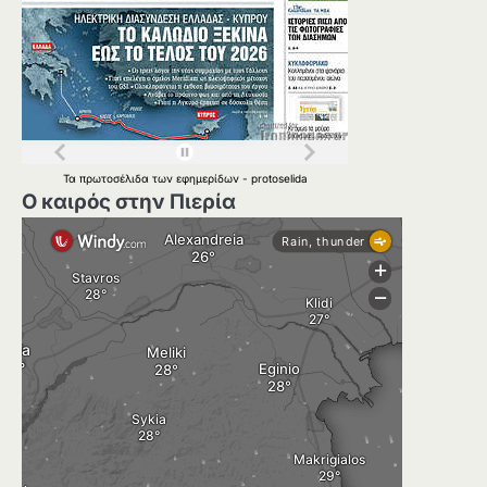
Τα
πρωτοσέλιδα
των
εφημερίδων
-
protoselida
Ο καιρός στην Πιερία