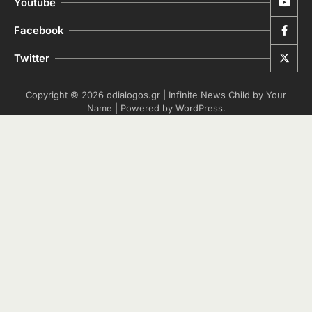
Youtube
Facebook
Twitter
Copyright © 2026
odialogos.gr
| Infinite News Child by
Your
Name
| Powered by
WordPress
.