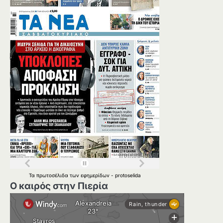
Τα
πρωτοσέλιδα
των
εφημερίδων
-
protoselida
Ο καιρός στην Πιερία