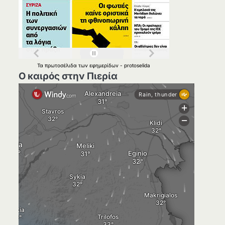
Τα
πρωτοσέλιδα
των
εφημερίδων
-
protoselida
Ο καιρός στην Πιερία