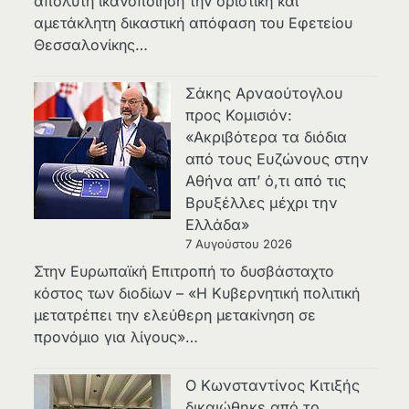
απόλυτη ικανοποίηση την οριστική και
αμετάκλητη δικαστική απόφαση του Εφετείου
Θεσσαλονίκης…
Σάκης Αρναούτογλου
προς Κομισιόν:
«Ακριβότερα τα διόδια
από τους Ευζώνους στην
Αθήνα απ’ ό,τι από τις
Βρυξέλλες μέχρι την
Ελλάδα»
7 Αυγούστου 2026
Στην Ευρωπαϊκή Επιτροπή το δυσβάσταχτο
κόστος των διοδίων – «Η Κυβερνητική πολιτική
μετατρέπει την ελεύθερη μετακίνηση σε
προνόμιο για λίγους»…
Ο Κωνσταντίνος Κιτιξής
δικαιώθηκε από το