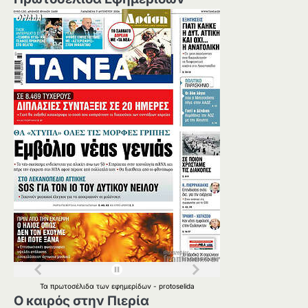
Τα
πρωτοσέλιδα
των
εφημερίδων
-
protoselida
Ο καιρός στην Πιερία