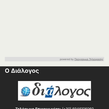
powered by
Προγραμμα Τηλεορασης
Ο Διάλογος
Τηλέφωνο Επικοινωνίας:
(+30) 6946106060