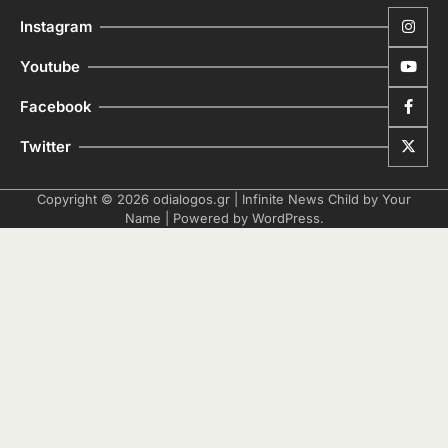
Instagram
Youtube
Facebook
Twitter
Copyright © 2026
odialogos.gr
| Infinite News Child by
Your
Name
| Powered by
WordPress
.