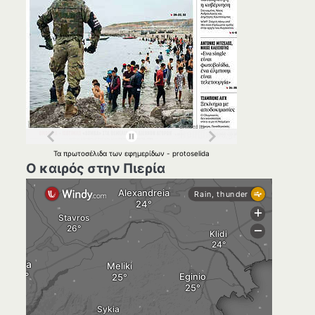
Τα
πρωτοσέλιδα
των
εφημερίδων
-
protoselida
Ο καιρός στην Πιερία