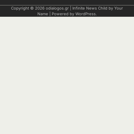
Copyright © 2026
odialogos.gr
| Infinite News Child by
Your
Name
| Powered by
WordPress
.