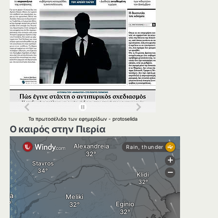
Τα
πρωτοσέλιδα
των
εφημερίδων
-
protoselida
Ο καιρός στην Πιερία