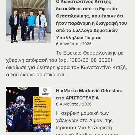
Ο Κωνσταντίνος Κιτιξής
δικαιώθηκε από το Εφετείο
Θεσσαλονίκης, που έκρινε ότι
ήταν παράνομη η διαγραφή του
από το Σύλλογο Δημοτικών
Υπαλλήλων Πιερίας
6 Αυγούστου 2026
Το Εφετείο Θεσσαλονίκης με
χθεσινή απόφασή του (αρ. 1383/03-08-2026)
δικαίωσε για δεύτερη φορά τον Κωνσταντίνο Κιτιξή,
αφού έκρινε οριστικά και…
Η «Marko Marković Orkestar»
στα ΑΡΙΣΤΟΤΕΛΕΙΑ
6 Αυγούστου 2026
Η σερβική μουσική των
χάλκινων στο Λιμάνι της
Ιερισσού Μια ξεχωριστή
μουσική βραδιά, με έντονο