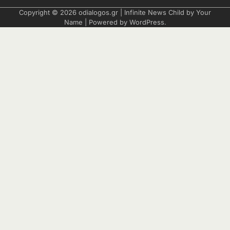
Copyright © 2026
odialogos.gr
| Infinite News Child by
Your
Name
| Powered by
WordPress
.