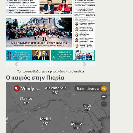
Τα
πρωτοσέλιδα
των
εφημερίδων
-
protoselida
Ο καιρός στην Πιερία