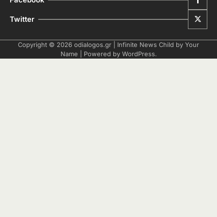
Facebook
Twitter
Copyright © 2026
odialogos.gr
| Infinite News Child by
Your
Name
| Powered by
WordPress
.