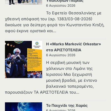
Υπαλλήλων Πιερίας
6 Αυγούστου 2026
Το Εφετείο Θεσσαλονίκης με
χθεσινή απόφασή του (αρ. 1383/03-08-2026)
δικαίωσε για δεύτερη φορά τον Κωνσταντίνο Κιτιξή,
αφού έκρινε οριστικά και…
Η «Marko Marković Orkestar»
στα ΑΡΙΣΤΟΤΕΛΕΙΑ
6 Αυγούστου 2026
Η σερβική μουσική των
χάλκινων στο Λιμάνι της
Ιερισσού Μια ξεχωριστή
μουσική βραδιά, με έντονο
βαλκανικό ταπεραμέντο,
παρουσιάζουν ΤΑ ΑΡΙΣΤΟΤΕΛΕΙΑ του…
Το Παιχνίδι της Χαράς
6 Αυγούστου 2026