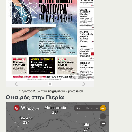
Τα
πρωτοσέλιδα
των
εφημερίδων
-
protoselida
Ο καιρός στην Πιερία