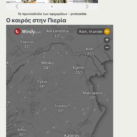
Τα
πρωτοσέλιδα
των
εφημερίδων
-
protoselida
Ο καιρός στην Πιερία