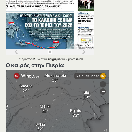
Τα
πρωτοσέλιδα
των
εφημερίδων
-
protoselida
Ο καιρός στην Πιερία