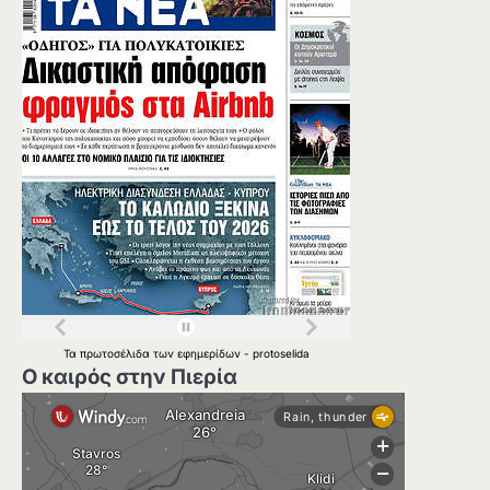
Τα
πρωτοσέλιδα
των
εφημερίδων
-
protoselida
Ο καιρός στην Πιερία