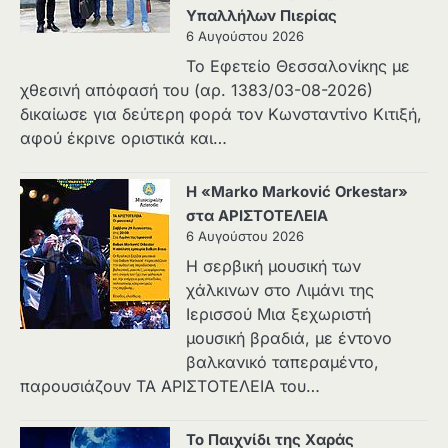
Υπαλλήλων Πιερίας
6 Αυγούστου 2026
Το Εφετείο Θεσσαλονίκης με
χθεσινή απόφασή του (αρ. 1383/03-08-2026)
δικαίωσε για δεύτερη φορά τον Κωνσταντίνο Κιτιξή,
αφού έκρινε οριστικά και…
Η «Marko Marković Orkestar»
στα ΑΡΙΣΤΟΤΕΛΕΙΑ
6 Αυγούστου 2026
Η σερβική μουσική των
χάλκινων στο Λιμάνι της
Ιερισσού Μια ξεχωριστή
μουσική βραδιά, με έντονο
βαλκανικό ταπεραμέντο,
παρουσιάζουν ΤΑ ΑΡΙΣΤΟΤΕΛΕΙΑ του…
Το Παιχνίδι της Χαράς