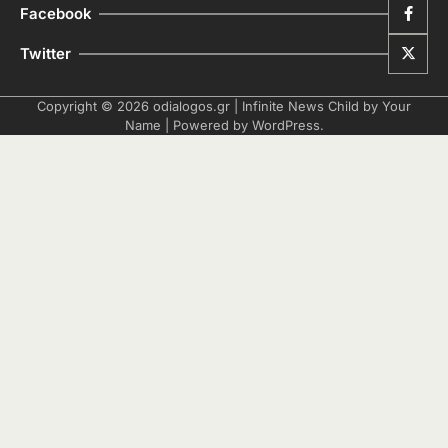
Facebook
Twitter
Copyright © 2026
odialogos.gr
| Infinite News Child by
Your
Name
| Powered by
WordPress
.